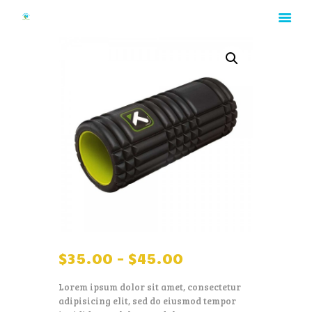
HOME
ABOUT
RATES
GALLERY
CONTACT
$
35
.
00
–
$
45
.
00
Lorem ipsum dolor sit amet, consectetur
adipisicing elit, sed do eiusmod tempor