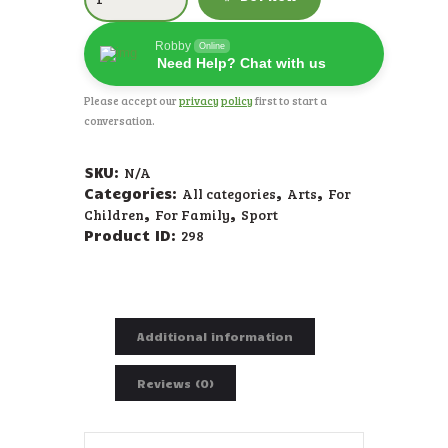
Robby
Online
Need Help? Chat with us
Please accept our
privacy policy
first to start a
conversation.
SKU:
N/A
Categories:
All categories
,
Arts
,
For
Children
,
For Family
,
Sport
Product ID:
298
Description
Additional information
Reviews (0)